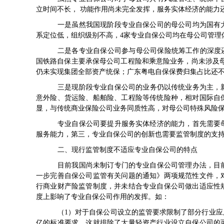
立时间不长， 功能作用尚未完全发挥，服务实体经济的能力
一是虽然我国现阶段专业自保公司的母公司均为国有
系定位低，组织级别不高，4家专业自保公司均在母公司管理
二是各专业自保公司参与母公司保险统筹工作的深度还
国铁路自保主要承保母公司工程险和乘意险业务，尚未涉及母
仍未实现集团全部资产统保；广东粤电自保保费归集占比还不
三是现阶段专业自保公司的业务仍以传统业务为主，新
意外险、货运险、船舶险、工程险等传统险种，相对国际自
显，与传统商业保险公司业务同质性高，对母公司特殊风险
专业自保公司要提升服务实体经济的能力，首先需要
服务能力，第三，专业自保公司的创新也需要监管制度的支
二、现行监管制度不适应专业自保公司的特点
目前我国尚未制订专门的专业自保公司管理办法，目
一步完善自保公司监管有关问题的通知》两项规范性文件，
行商业财产险监管制度，并未结合专业自保公司做出适应性
度上影响了专业自保公司作用的发挥。如：
（1）对于自保公司设立的监管要求限制了部分行业应
亿的标准要求，这就排除了大量轻资产行业设立自保公司的