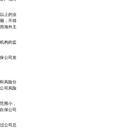
%以上的业
限额，不得
。而海外主
险机构的监
保公司发
和风险分
公司风险
范围小，
自保公司
超过公司总