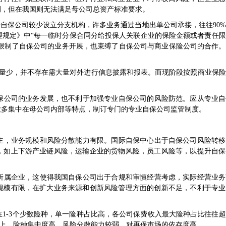
例，但在我国则无法满足母公司总资产标准要求。
于自保公司较少设立分支机构，许多业务通过当地出单公司承接，往往90
理规定》中“每一临时分保合同分给投保人关联企业的保险金额或者责任
则限制了自保公司的业务开展，也束缚了自保公司与商业保险公司的合作
数量少，并不存在需大量对外进行信息披露和报表。而现阶段按照商业保
保公司的业务发展，也不利于加强专业自保公司的风险防范。应从专业自
大多集中在母公司内部等特点，制订专门的专业自保公司监管制度。
主，业务规模和风险分散能力有限。国际自保中心出于自保公司风险转移
，如上下游产业链风险，运输企业的货物风险，员工风险等，以提升自保
所属企业，这使得我国自保公司出于合规和审慎经营考虑，实际经营业务
规模有限，在扩大业务来源和创新风险管理方面的创新不足，不利于专业
1-3个少数险种，单一险种占比高，各公司保费收入最大险种占比往往
%以上，险种集中度高，风险分散能力较弱，对再保市场的依存度高。