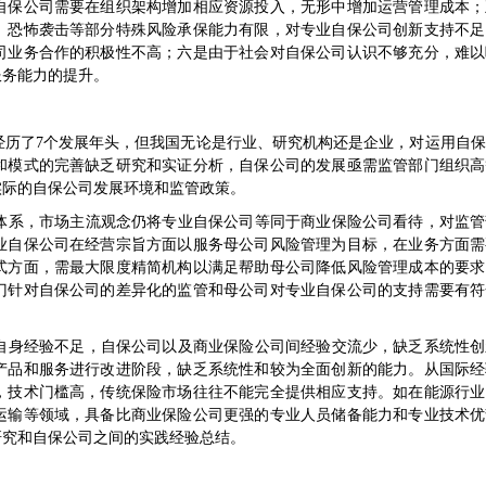
自保公司需要在组织架构增加相应资源投入，无形中增加运营管理成本；
、恐怖袭击等部分特殊风险承保能力有限，对专业自保公司创新支持不足
司业务合作的积极性不高；六是由于社会对自保公司认识不够充分，难以
服务能力的提升。
经历了7个发展年头，但我国无论是行业、研究机构还是企业，对运用自
和模式的完善缺乏研究和实证分析，自保公司的发展亟需监管部门组织高
实际的自保公司发展环境和监管政策。
体系，市场主流观念仍将专业自保公司等同于商业保险公司看待，对监管
业自保公司在经营宗旨方面以服务母公司风险管理为目标，在业务方面需
式方面，需最大限度精简机构以满足帮助母公司降低风险管理成本的要求
门针对自保公司的差异化的监管和母公司对专业自保公司的支持需要有符
自身经验不足，自保公司以及商业保险公司间经验交流少，缺乏系统性创
产品和服务进行改进阶段，缺乏系统性和较为全面创新的能力。从国际经
，技术门槛高，传统保险市场往往不能完全提供相应支持。如在能源行业
运输等领域，具备比商业保险公司更强的专业人员储备能力和专业技术优
研究和自保公司之间的实践经验总结。