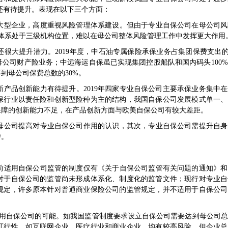
还有待提升。表现在以下三个方面：
大型企业，高度重视风险管理体系建设。但由于专业自保公司在母公司风
体系处于三级机构位置，难以在母公司整体风险管理工作中发挥更大作用
很大提升潜力。2019年度，中石油专属保险承保业务占集团保费支出的
公司财产险业务；中远海运自保虽已实现集团控股船队和国内码头100
到母公司保费总数的30%。
产品创新能力有待提升。2019年四家专业自保公司主要承保业务集中
保行业以责任险和创新型险种为主的结构，我国自保公司发展模式单一、
保障的创新能力不足，在产品创新方面与欧美自保公司有较大差距。
母公司提高对专业自保公司作用的认识，其次，专业自保公司需提升自身
持。
前适用自保公司监管的制度仅有《关于自保公司监管有关问题的通知》和
对于自保公司的监管尚未形成体系化、制度化的监管文件；现行对专业自
规定，许多原本针对普通商业保险公司的监管规定，并不适用于自保公司
用自保公司的可能。如我国监管制度要求设立自保公司需要达到母公司总资
可行性。如互联网企业、医疗行业和商业企业，均有较高风险，但企业总