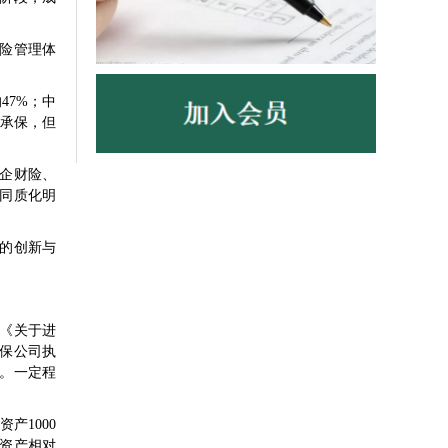
险管理体
。
47%；中
%承保，但
在企财险、
同质化明
的创新与
《关于进
保公司执
。一定程
产1000
资产相对