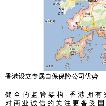
香港设立专属自保保险公司优势
健 全 的 监 管 架 构
- 香 港 拥 有
对 商 业 诚 信 的 关 注 更 备 受 国