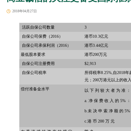
2018年04月27日
活跃自保公司数量
3
自保公司保费（2016）
港币10.3亿元
自保公司承保利润（2016）
港币3.44亿元
最低股本要求
港币200万元
自保公司注册费用
$2,913
自保公司税率
所得税率8.25%,自201
元；200万港元以上的收入
偿付准备金水平
以 下 列 较 大 者 为 准 ：
a. 净 保 费 收 入 的 5% 
b.未 决 申 索 净 额 的 5
c.港 币 200 万 元